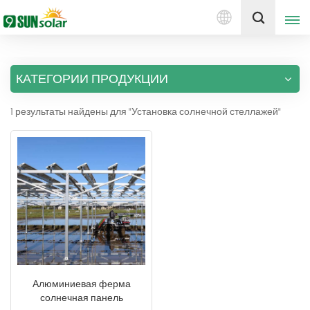
Русский
Получить цену
КАТЕГОРИИ ПРОДУКЦИИ
English
1 результаты найдены для "Установка солнечной стеллажей"
Deutsch
русский
italiano
español
português
Nederlands
Алюминиевая ферма
солнечная панель
العربية