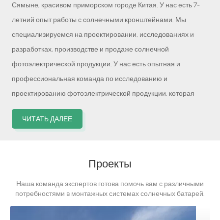
Сямыне, красивом приморском городе Китая. У нас есть 7-
летний опыт работы с солнечными кронштейнами. Мы
специализируемся на проектировании, исследованиях и
разработках, производстве и продаже солнечной
фотоэлектрической продукции. У нас есть опытная и
профессиональная команда по исследованию и
проектированию фотоэлектрической продукции, которая
придерживается принципов «Ориентация на качество» и
ЧИТАТЬ ДАЛЕЕ
«Целостность прежде всего», предоставляя клиентам
эффективные, энергосберегающие, высококачественные
продукты и своевременное обслуживание. Компания 9Sun
Проекты
Solar предоставляет полный спектр систем крепления
солнечных батарей, включая монтаж на земле, на крыше, на
Наша команда экспертов готова помочь вам с различными
потребностями в монтажных системах солнечных батарей.
ферме, навесе для автомобиля, плавающий монтаж, винт
Пожалуйста, поделитесь своим адресом электронной почты,
заземления солнечной батареи и т. д.Наш собственный
чтобы связаться с нами.