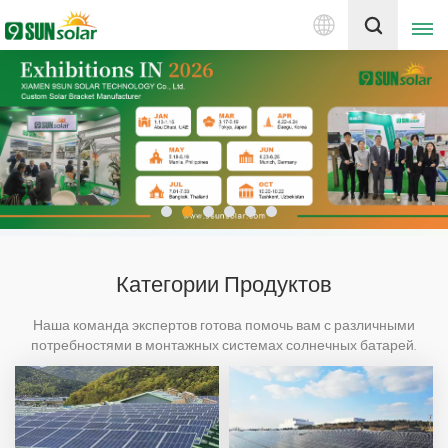
Русский
Получить цену
English
Deutsch
русский
italiano
Категории Продуктов
español
Наша команда экспертов готова помочь вам с различными
потребностями в монтажных системах солнечных батарей.
português
Пожалуйста, поделитесь своим адресом электронной почты,
чтобы связаться с нами.
Nederlands
العربية