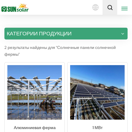
Русский
Получить цену
КАТЕГОРИИ ПРОДУКЦИИ
English
2 результаты найдены для "Солнечные панели солнечной
Deutsch
фермы"
русский
italiano
español
português
Nederlands
Алюминиевая ферма
1 МВт
العربية