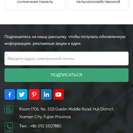
солнечная панель
сельскохозяйственной
монтажа конструкции
фотоаппарат Солнечная
日本語
система
한국의
Подпишитесь на нашу рассылку, чтобы получать обновленную
информацию, рекламные акции и идеи.
Room 1706, No. 503 Gaolin Middle Road, Huli District,
Xiamen City, Fujian Province
Тел. : +86 592 5507880