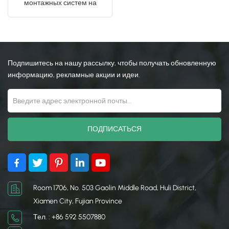
монтажных систем на
земле
日本語
한국의
Подпишитесь на нашу рассылку, чтобы получать обновленную
информацию, рекламные акции и идеи.
Room 1706, No. 503 Gaolin Middle Road, Huli District,
Xiamen City, Fujian Province
Тел. : +86 592 5507880