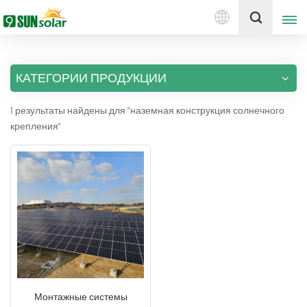
Русский
Получить цену
КАТЕГОРИИ ПРОДУКЦИИ
English
1 результаты найдены для "наземная конструкция солнечного
Deutsch
крепления"
русский
italiano
español
português
Nederlands
Монтажные системы
العربية