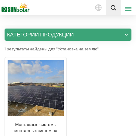
Русский
Получить цену
КАТЕГОРИИ ПРОДУКЦИИ
English
1 результаты найдены для "Установка на землю"
Deutsch
русский
italiano
español
português
Nederlands
Монтажные системы
монтажных систем на
العربية