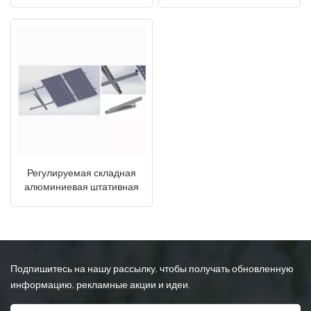
плоской крыша
для крепления солнечных
фотоэлектрическая
панелей на крыше и на
日本語
система
земле
한국의
Регулируемая складная
алюминиевая штативная
конструкция для
солнечных батарей,
треугольная система
крепления на крыше.
Подпишитесь на нашу рассылку, чтобы получать обновленную
информацию, рекламные акции и идеи.