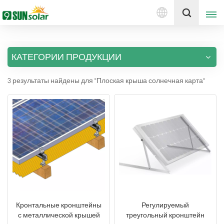
Русский
Получить цену
КАТЕГОРИИ ПРОДУКЦИИ
English
3 результаты найдены для "Плоская крыша солнечная карта"
Deutsch
русский
italiano
español
português
Nederlands
Кронтальные кронштейны
Регулируемый
с металлической крышей
треугольный кронштейн
العربية