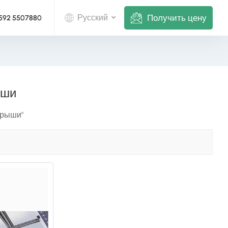
Получить цену
Русский
 592 5507880
English
Deutsch
ыши
русский
крыши"
italiano
español
português
Nederlands
العربية