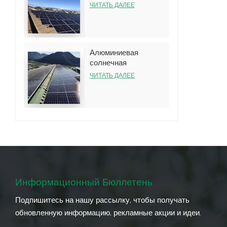
наземная стеллажная
ЧИТАТЬ ДАЛЕЕ
система
Алюминиевая
солнечная
конструкция
ЧИТАТЬ ДАЛЕЕ
стеллажа на крыше
для установки на
жестяной крыше
Информационный Бюллетень
Подпишитесь на нашу рассылку, чтобы получать
обновленную информацию, рекламные акции и идеи.