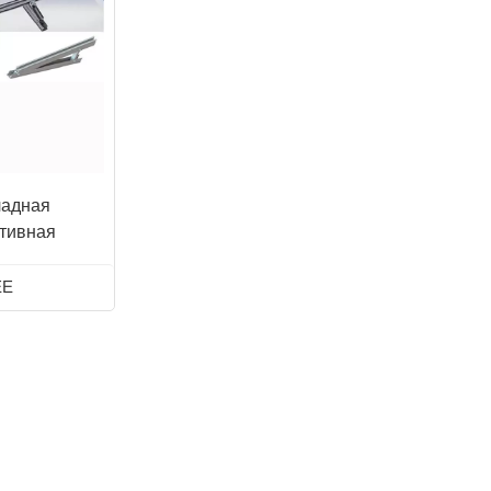
日本語
한국의
ладная
тивная
олнечных
я система
ЕЕ
рыше.