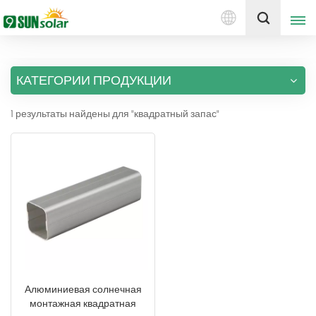
Русский
Получить цену
КАТЕГОРИИ ПРОДУКЦИИ
English
1 результаты найдены для "квадратный запас"
Deutsch
русский
italiano
español
português
Nederlands
Алюминиевая солнечная
монтажная квадратная
العربية