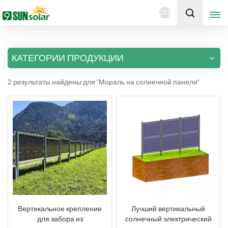
Русский
Получить цену
КАТЕГОРИИ ПРОДУКЦИИ
English
2 результаты найдены для "Мораль на солнечной панели"
Deutsch
русский
italiano
español
português
Nederlands
Вертикальное крепление
Лучший вертикальный
для забора из
солнечный электрический
العربية