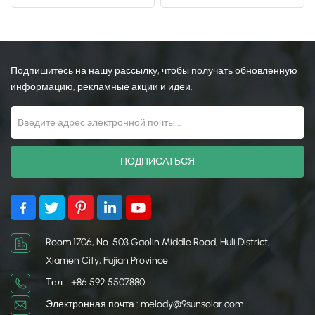
алюминиевого профиля
забор для солнечных
для солнечных панелей
ферм.
日本語
한국의
Подпишитесь на нашу рассылку, чтобы получать обновленную
информацию, рекламные акции и идеи.
Room 1706, No. 503 Gaolin Middle Road, Huli District,
Xiamen City, Fujian Province
Тел. : +86 592 5507880
Электронная почта : melody@9sunsolar.com