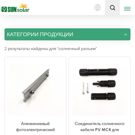
Русский
Получить цену
КАТЕГОРИИ ПРОДУКЦИИ
English
2 результаты найдены для "солнечный разъем"
Deutsch
русский
italiano
español
português
Nederlands
Алюминиевый
Соединитель солнечного
фотоэлектрический
кабеля PV MC4 для
العربية