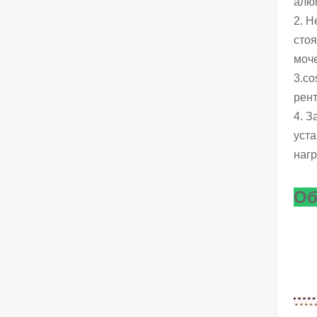
алю
2. 
стоя
моче
3.co
рен
4. З
уста
нагр
Об