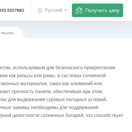
Получить цену
Русский
 592 5507880
r Mounter
English
Deutsch
русский
том, используемым для безопасного прикрепления
italiano
ким как рельсы или рамы, в системах солнечной
озионных материалов, таких как алюминий или
español
ают прочность панели, обеспечивая при этом
чены для выдержания суровых погодных условий,
português
нечные зажимы необходимы для поддержания
Nederlands
рной целостности солнечных батарей, что способствует
العربية