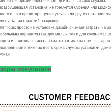
миния к коррозии обеспечивает длительный срок службы.
Неразрушающая установка: не требуется бурения или модиф
щего шва и предотвращение утечек или других потенциаль
испускания гарантий на крышу.
stefitious: простой в установке дизайн снижает затраты на 
табельным вариантом как для малых, так и для крупномасш
ащита и надежная: сильная хватка зажима на стоянке гаран
новленными в течение всего срока службы установки, даж
узках.
зоры покупателя