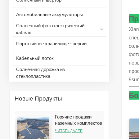
Автомобильные аккумуляторы
Пр
Солнечный фотоэлектрический
Xiam
кабель
спец
Портативное хранилище энергии
солн
фото
Кабельный лоток
пер
Солнечная дорожка из
про
стеклопластика
9sun
Бо
Новые Продукты
Горячие продажи
наземных комплектов
кронштейнов для
ЧИТАТЬ ДАЛЕЕ
установки солнечных