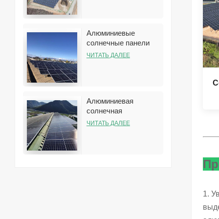
батарей
Алюминиевые
солнечные панели
наземная стеллажная
ЧИТАТЬ ДАЛЕЕ
система
С
Алюминиевая
солнечная
конструкция
ЧИТАТЬ ДАЛЕЕ
стеллажа на крыше
для установки на
жестяной крыше
Пр
1. У
выде