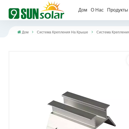
Дом
О Нас
Продукт
Дом
Система Крепления На Крыше
Система Креплени