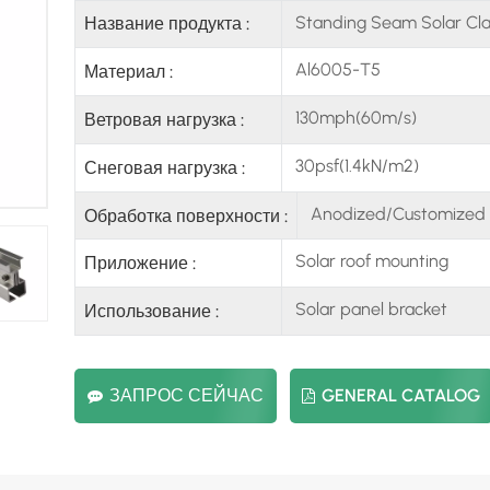
Standing Seam Solar C
Название продукта :
Al6005-T5
Материал :
130mph(60m/s)
Ветровая нагрузка :
30psf(1.4kN/m2)
Снеговая нагрузка :
Anodized/Customized
Обработка поверхности :
Solar roof mounting
Приложение :
Solar panel bracket
Использование :
ЗАПРОС СЕЙЧАС
GENERAL CATALOG