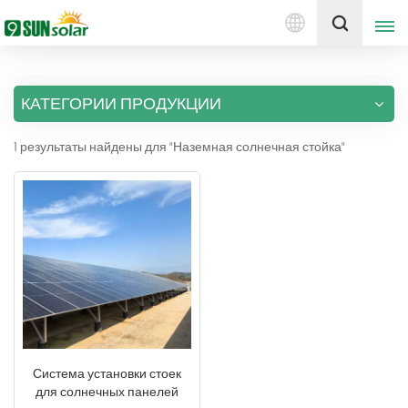
Русский
Получить цену
КАТЕГОРИИ ПРОДУКЦИИ
English
1 результаты найдены для "Наземная солнечная стойка"
Deutsch
русский
italiano
español
português
Nederlands
Система установки стоек
для солнечных панелей
العربية