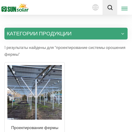
Русский
Получить цену
КАТЕГОРИИ ПРОДУКЦИИ
English
1 результаты найдены для "проектирование системы орошения
Deutsch
фермы"
русский
italiano
español
português
Nederlands
Проектирование фермы
العربية