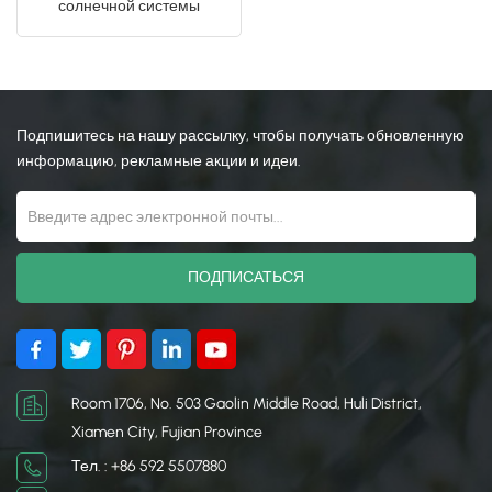
солнечной системы
крепления для поддержки
日本語
солнечных батарей
한국의
Подпишитесь на нашу рассылку, чтобы получать обновленную
информацию, рекламные акции и идеи.
Room 1706, No. 503 Gaolin Middle Road, Huli District,
Xiamen City, Fujian Province
Тел. : +86 592 5507880