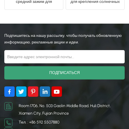
средний зажим для
для крепления солнечных
установки на крыше
модулей к кронштейнам
日本語
солнечной батареи
солнечных панелей.
한국의
Подпишитесь на нашу рассылку, чтобы получать обновленную
информацию, рекламные акции и идеи.
Room 1706, No. 503 Gaolin Middle Road, Huli District,
Xiamen City, Fujian Province
Тел. : +86 592 5507880