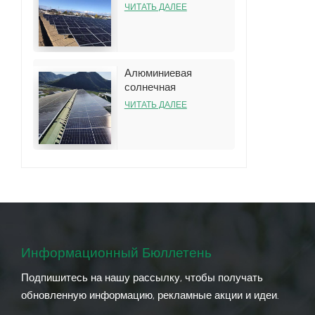
наземная стеллажная
ЧИТАТЬ ДАЛЕЕ
система
Алюминиевая
солнечная
конструкция
ЧИТАТЬ ДАЛЕЕ
стеллажа на крыше
для установки на
жестяной крыше
Информационный Бюллетень
Подпишитесь на нашу рассылку, чтобы получать
обновленную информацию, рекламные акции и идеи.