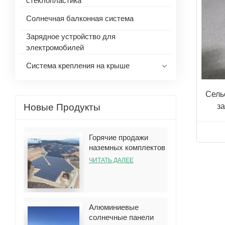
стеклопластика
Солнечная балконная система
Зарядное устройство для
электромобилей
Система крепления на крыше
Сель
Новые Продукты
за
п
Горячие продажи
наземных комплектов
кронштейнов для
ЧИТАТЬ ДАЛЕЕ
установки солнечных
батарей
Алюминиевые
солнечные панели