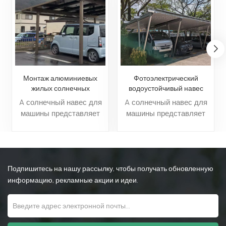
Монтаж алюминиевых
Фотоэлектрический
жилых солнечных
водоустойчивый навес
фотоэлектрических
металла для солнечной
A солнечный навес для
A солнечный навес для
навесов для автомобилей
установки порта
машины представляет
машины представляет
автомобиля стоянки
собой сооружение,
собой сооружение,
которое обеспечивает
которое обеспечивает
крытую парковку и
крытую парковку и
одновременно
одновременно
Подпишитесь на нашу рассылку, чтобы получать обновленную
генерирует солнечную
генерирует солнечную
энергию с помощью
энергию с помощью
информацию, рекламные акции и идеи.
встроенных
встроенных
фотоэлектрических
фотоэлектрических
панелей на крыше. Он
панелей на крыше. Он
предлагает двойную
предлагает двойную