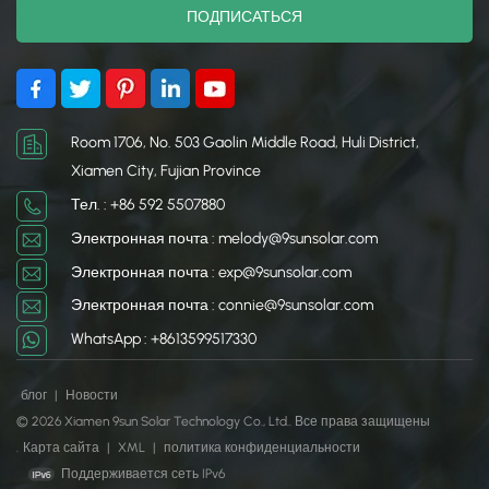
выгоду: защищает
выгоду: защищает
транспортные средства
транспортные средства
от непогоды и
от непогоды и
обеспечивает чистую
обеспечивает чистую
возобновляемую энергию
возобновляемую энергию
для домов или
для домов или
Room 1706, No. 503 Gaolin Middle Road, Huli District,
предприятий.
предприятий.
Xiamen City, Fujian Province
Тел. : +86 592 5507880
Электронная почта : melody@9sunsolar.com
Электронная почта : exp@9sunsolar.com
Электронная почта : connie@9sunsolar.com
WhatsApp : +8613599517330
блог
|
Новости
© 2026 Xiamen 9sun Solar Technology Co., Ltd.. Все права защищены
.
Карта сайта
|
XML
|
политика конфиденциальности
Поддерживается сеть IPv6