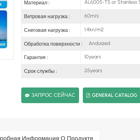
AL6005-T5 or Stainless 
Материал :
60m/s
Ветровая нагрузка :
1.4kn/m2
Снеговая нагрузка :
Andoized
Обработка поверхности :
10years
Гарантия :
25years
Срок службы :
ЗАПРОС СЕЙЧАС
GENERAL CATALOG
робная Информация О Продукте