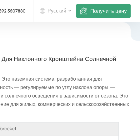
Получить цену
Русский
 592 5507880
English
Deutsch
 Для Наклонного Кронштейна Солнечной
русский
й
Это наземная система, разработанная для
italiano
нность — регулируемые по углу наклона опоры —
español
и солнечного освещения в зависимости от сезона. Это
ние для жилых, коммерческих и сельскохозяйственных
português
Nederlands
 bracket
العربية