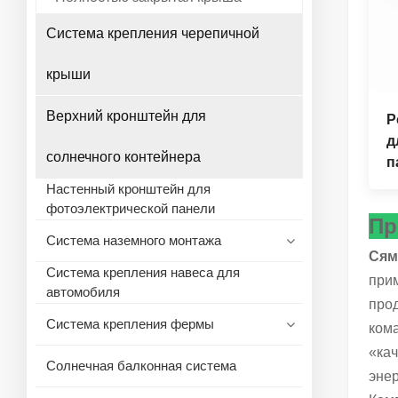
Система крепления черепичной
крыши
Верхний кронштейн для
Р
д
солнечного контейнера
п
Настенный кронштейн для
фотоэлектрической панели
Пр
Система наземного монтажа
Сямэ
Система крепления навеса для
прим
автомобиля
про
Система крепления фермы
ком
«кач
Солнечная балконная система
эне