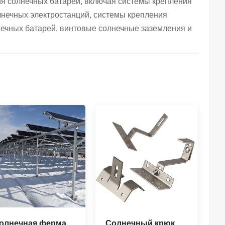
ия солнечных батарей, включая системы крепления
лнечных электростанций, системы крепления
ечных батарей, винтовые солнечные заземления и
олнечная ферма
Солнечный крюк