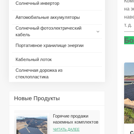
Ком
Солнечный инвертор
на 
нав
Автомобильные аккумуляторы
т. д.
Солнечный фотоэлектрический
кабель
Бо
Портативное хранилище энергии
Кабельный лоток
Солнечная дорожка из
стеклопластика
Новые Продукты
Горячие продажи
наземных комплектов
кронштейнов для
ЧИТАТЬ ДАЛЕЕ
С