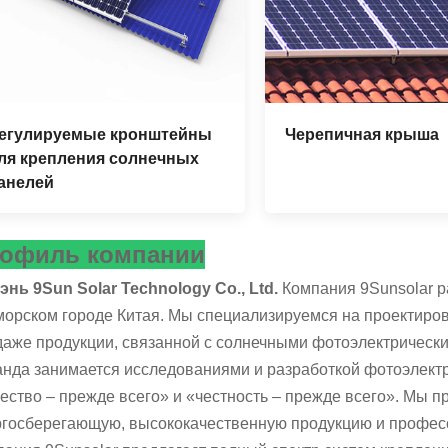
егулируемые кронштейны
Черепичная крыша
ля крепления солнечных
анелей
офиль компании
нь 9Sun Solar Technology Co., Ltd.
Компания 9Sunsolar р
орском городе Китая. Мы специализируемся на проектиров
даже продукции, связанной с солнечными фотоэлектрическ
анда занимается исследованиями и разработкой фотоэлект
ество – прежде всего» и «честность – прежде всего». Мы
ргосберегающую, высококачественную продукцию и професс