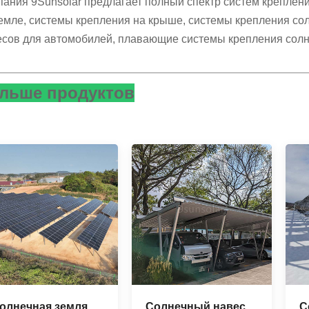
пания 9Sunsolar предлагает полный спектр систем креплен
земле, системы крепления на крыше, системы крепления со
есов для автомобилей, плавающие системы крепления солн
льше продуктов
олнечная земля
Солнечный навес
С