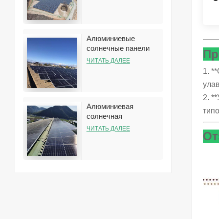
установки солнечных
батарей
Алюминиевые
солнечные панели
Пр
наземная стеллажная
ЧИТАТЬ ДАЛЕЕ
система
1. *
улав
2. *
Алюминиевая
типо
солнечная
конструкция
ЧИТАТЬ ДАЛЕЕ
От
стеллажа на крыше
для установки на
жестяной крыше