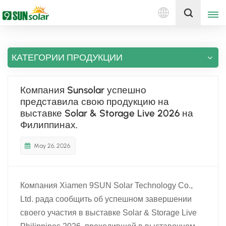
Русский
Получить цену
КАТЕГОРИИ ПРОДУКЦИИ
English
Deutsch
Компания Sunsolar успешно
представила свою продукцию на
русский
выставке Solar & Storage Live 2026 на
Филиппинах.
italiano
May 26, 2026
español
português
Компания Xiamen 9SUN Solar Technology Co.,
Nederlands
Ltd. рада сообщить об успешном завершении
своего участия в выставке Solar & Storage Live
العربية